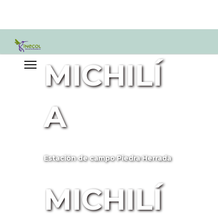
MICHILÍ
A
Estación de campo Piedra Herrada
MICHILÍ