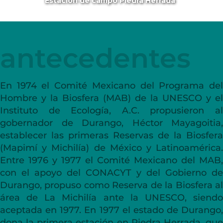
Estación de campo Piedra Herrada
antecedentes
En 1974 el Comité Mexicano del Programa del
Hombre y la Biosfera (MAB) de la UNESCO y el
Instituto de Ecología, A.C. propusieron al
gobernador de Durango, Héctor Mayagoitia,
establecer las primeras Reservas de la Biosfera
(Mapimí y Michilía) de México y Latinoamérica.
Entre 1976 y 1977 el Comité Mexicano del MAB,
con el apoyo del CONACYT y del Gobierno de
Durango, propuso como Reserva de la Biosfera al
área de La Michilía ante la UNESCO, siendo
aceptada en 1977. En 1977 el estado de Durango,
dona la primera estación en Piedra Herrada, que