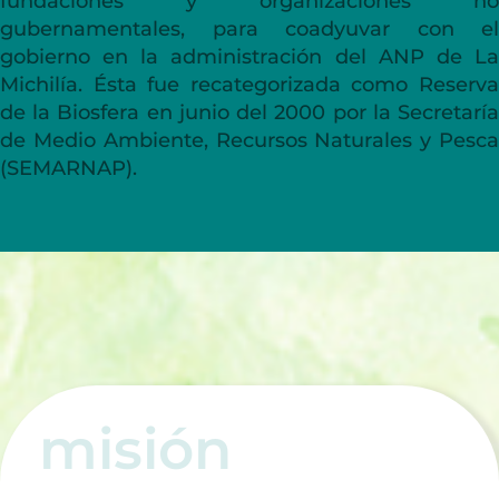
fundaciones y organizaciones no
gubernamentales, para coadyuvar con el
gobierno en la administración del ANP de La
Michilía. Ésta fue recategorizada como Reserva
de la Biosfera en junio del 2000 por la Secretaría
de Medio Ambiente, Recursos Naturales y Pesca
(SEMARNAP).
misión